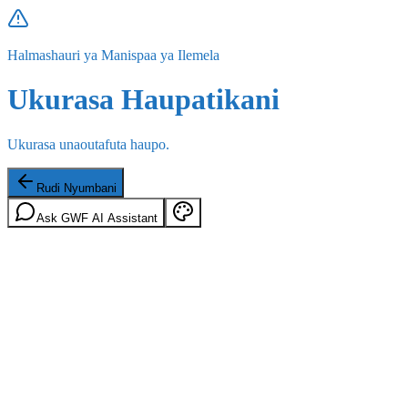
Halmashauri ya Manispaa ya Ilemela
Ukurasa Haupatikani
Ukurasa unaoutafuta haupo.
Rudi Nyumbani
Ask GWF AI Assistant