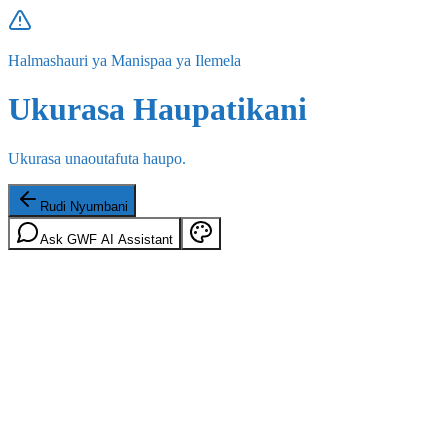
Halmashauri ya Manispaa ya Ilemela
Ukurasa Haupatikani
Ukurasa unaoutafuta haupo.
Rudi Nyumbani
Ask GWF AI Assistant