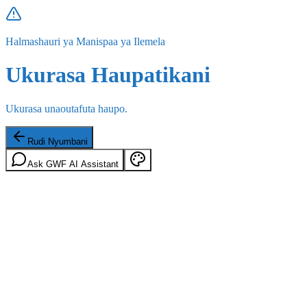
Halmashauri ya Manispaa ya Ilemela
Ukurasa Haupatikani
Ukurasa unaoutafuta haupo.
Rudi Nyumbani
Ask GWF AI Assistant